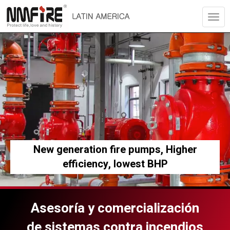
Togg
navig
New generation fire pumps, Higher
efficiency, lowest BHP
Asesoría y comercialización
de sistemas contra incendios